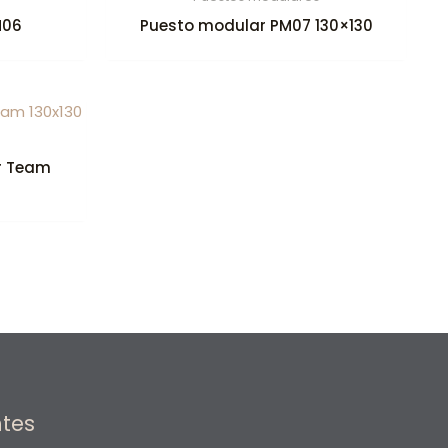
M06
Puesto modular PM07 130×130
r Team
ntes