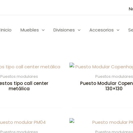
N
Inicio
Muebles
Divisiones
Accesorios
Se
Puestos modulares
Puestos modulares
estos tipo call center
Puesto Modular Cope
metálica
130×130
Puestos modulares
Puestos modulares