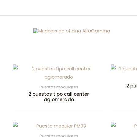
Ir
al
contenido
2 pu
Puestos modulares
2 puestos tipo call center
aglomerado
Puestos modulares