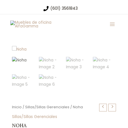
Ir
(601) 3561843
al
Main
contenido
Menu
Inicio
/
Sillas/Sillas Gerenciales
/ Noha
Sillas/Sillas Gerenciales
NOHA