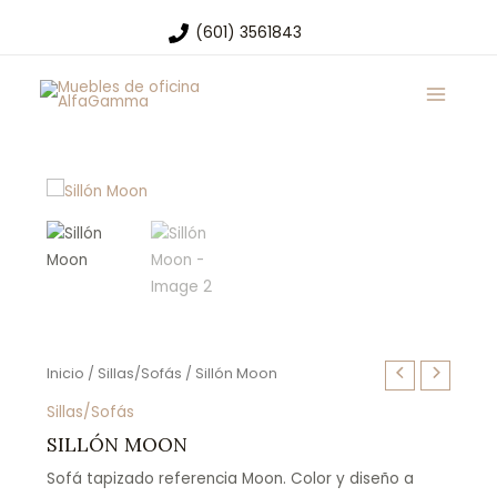
Ir
(601) 3561843
al
Main
contenido
Menu
Inicio
/
Sillas/Sofás
/ Sillón Moon
Sillas/Sofás
SILLÓN MOON
Sofá tapizado referencia Moon. Color y diseño a