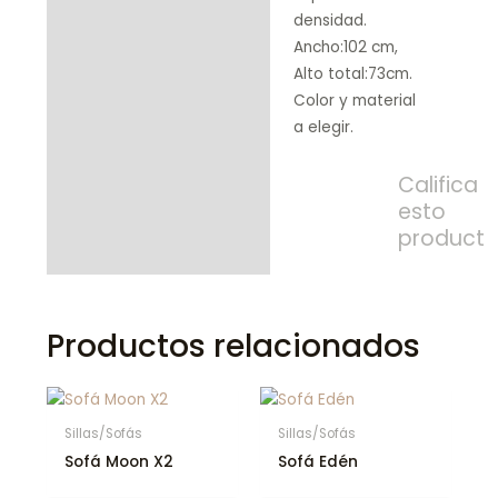
densidad.
Ancho:102 cm,
Alto total:73cm.
Color y material
a elegir.
Califica
esto
product
Productos relacionados
Sillas/Sofás
Sillas/Sofás
Sofá Moon X2
Sofá Edén