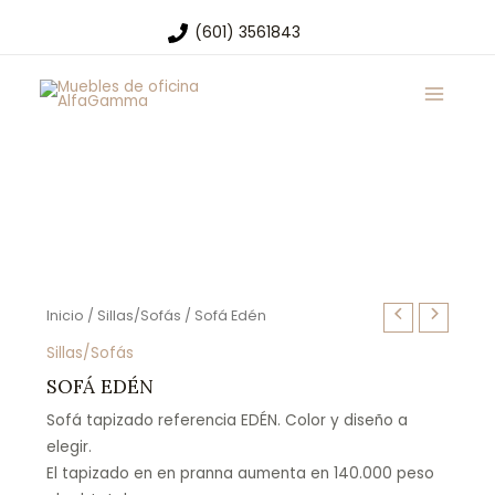
Ir
(601) 3561843
al
Main
contenido
Menu
Inicio
/
Sillas/Sofás
/ Sofá Edén
Sillas/Sofás
SOFÁ EDÉN
Sofá tapizado referencia EDÉN. Color y diseño a
elegir.
El tapizado en en pranna aumenta en 140.000 peso